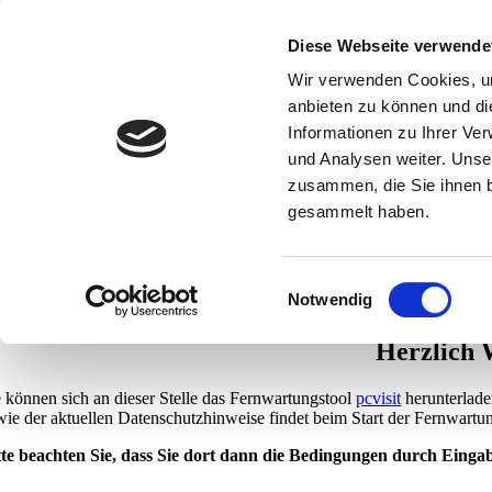
Zum
Inhalt
Diese Webseite verwende
home
springen
über uns
Wir verwenden Cookies, um
datenschutz
anbieten zu können und di
impressum
Informationen zu Ihrer Ve
Fernwartung
und Analysen weiter. Unse
zusammen, die Sie ihnen b
Fernwartung
gesammelt haben.
Startseite
Fernwartung
Einwilligungsauswahl
Notwendig
Fernwartung
mbITAdmin
2021-06-03T11:30:51+02:00
Herzlich 
e können sich an dieser Stelle das Fernwartungstool
pcvisit
herunterlade
wie der aktuellen Datenschutzhinweise findet beim Start der Fernwartung
tte beachten Sie, dass Sie dort dann die Bedingungen durch Einga