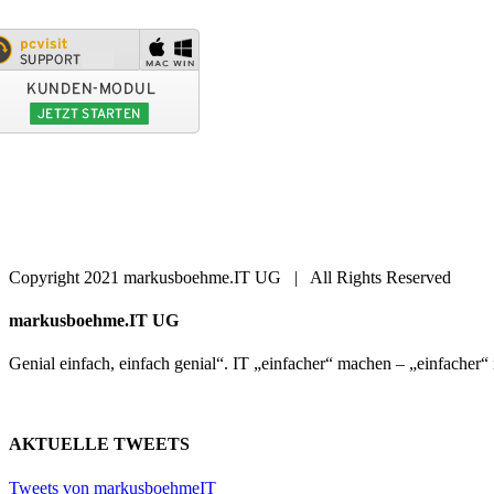
Copyright 2021 markusboehme.IT UG | All Rights Reserved
Close
markusboehme.IT UG
Sliding
Bar
Genial einfach, einfach genial“. IT „einfacher“ machen – „einfacher“
Area
AKTUELLE TWEETS
Tweets von markusboehmeIT